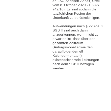
an LSG Sachsen-Anhalt, Urteil
vom 8. Oktober 2020 - L 5 AS
742/16). Es sind sodann die
tatsächlichen Kosten der
Unterkunft zu berücksichtigen.
Aufwendungen nach § 22 Abs. 2
SGB II sind auch dann
anzuerkennen, wenn nicht zu
erwarten ist, dass über den
gesamten Zeitraum
(Antragsmonat sowie den
darauffolgenden elf
Kalendermonaten)
existenzsichernde Leistungen
nach dem SGB II bezogen
werden.